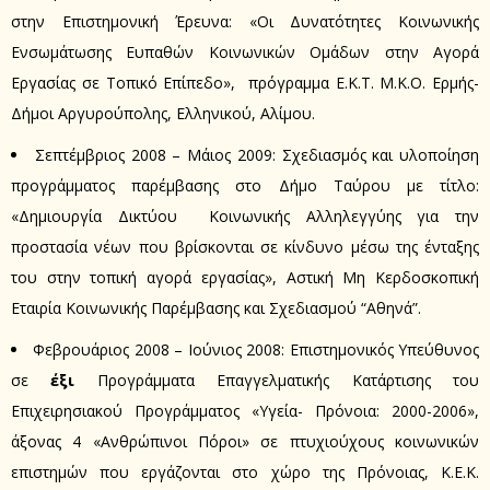
στην Επιστημονική Έρευνα: «Οι Δυνατότητες Κοινωνικής
Ενσωμάτωσης Ευπαθών Κοινωνικών Ομάδων στην Αγορά
Εργασίας σε Τοπικό Επίπεδο», πρόγραμμα Ε.Κ.Τ. Μ.Κ.Ο. Ερμής-
Δήμοι Αργυρούπολης, Ελληνικού, Αλίμου.
Σεπτέμβριος 2008 – Μάιος 2009: Σχεδιασμός και υλοποίηση
προγράμματος παρέμβασης στο Δήμο Ταύρου με τίτλο:
«Δημιουργία Δικτύου Κοινωνικής Αλληλεγγύης για την
προστασία νέων που βρίσκονται σε κίνδυνο μέσω της ένταξης
του στην τοπική αγορά εργασίας», Αστική Μη Κερδοσκοπική
Εταιρία Κοινωνικής Παρέμβασης και Σχεδιασμού “Αθηνά”.
Φεβρουάριος 2008 – Ιούνιος 2008: Επιστημονικός Υπεύθυνος
σε
έξι
Προγράμματα Επαγγελματικής Κατάρτισης του
Επιχειρησιακού Προγράμματος «Υγεία- Πρόνοια: 2000-2006»,
άξονας 4 «Ανθρώπινοι Πόροι» σε πτυχιούχους κοινωνικών
επιστημών που εργάζονται στο χώρο της Πρόνοιας, Κ.Ε.Κ.