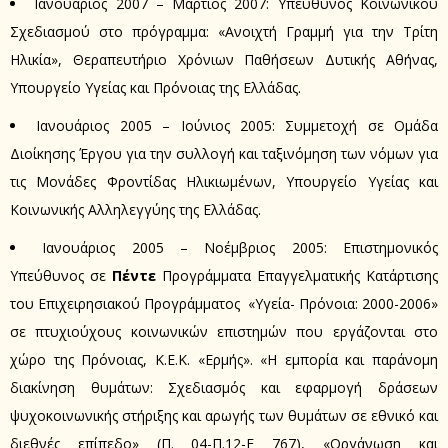
Ιανουάριος 2007 – Μάρτιος 2007: Υπεύθυνος Κοινωνικού
Σχεδιασμού στο πρόγραμμα: «Ανοιχτή Γραμμή για την Τρίτη
Ηλικία», Θεραπευτήριο Χρόνιων Παθήσεων Δυτικής Αθήνας,
Υπουργείο Υγείας και Πρόνοιας της Ελλάδας.
Ιανουάριος 2005 – Ιούνιος 2005: Συμμετοχή σε Ομάδα
Διοίκησης Έργου για την συλλογή και ταξινόμηση των νόμων για
τις Μονάδες Φροντίδας Ηλικιωμένων, Υπουργείο Υγείας και
Κοινωνικής Αλληλεγγύης της Ελλάδας.
Ιανουάριος 2005 – Νοέμβριος 2005: Επιστημονικός
Υπεύθυνος σε
Πέντε
Προγράμματα Επαγγελματικής Κατάρτισης
του Επιχειρησιακού Προγράμματος «Υγεία- Πρόνοια: 2000-2006»
σε πτυχιούχους κοινωνικών επιστημών που εργάζονται στο
χώρο της Πρόνοιας, Κ.Ε.Κ. «Ερμής». «Η εμπορία και παράνομη
διακίνηση θυμάτων: Σχεδιασμός και εφαρμογή δράσεων
ψυχοκοινωνικής στήριξης και αρωγής των θυμάτων σε εθνικό και
διεθνές επίπεδο» (Π. 04-Π.12-Ε 767), «Οργάνωση και